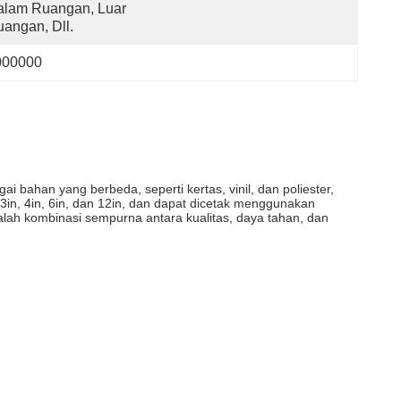
lam Ruangan, Luar 
angan, Dll.
000000
 bahan yang berbeda, seperti kertas, vinil, dan poliester,
 3in, 4in, 6in, dan 12in, dan dapat dicetak menggunakan
alah kombinasi sempurna antara kualitas, daya tahan, dan