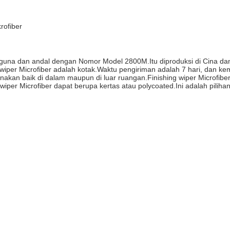
rofiber
rbaguna dan andal dengan Nomor Model 2800M.Itu diproduksi di Cina d
wiper Microfiber adalah kotak.Waktu pengiriman adalah 7 hari, dan 
igunakan baik di dalam maupun di luar ruangan.Finishing wiper Microfib
an wiper Microfiber dapat berupa kertas atau polycoated.Ini adalah pil