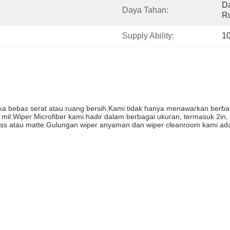
Da
Daya Tahan:
Ru
Supply Ability:
1
ka bebas serat atau ruang bersih.Kami tidak hanya menawarkan berbagai
6 mil.Wiper Microfiber kami hadir dalam berbagai ukuran, termasuk 2in,
n gloss atau matte.Gulungan wiper anyaman dan wiper cleanroom kami ad