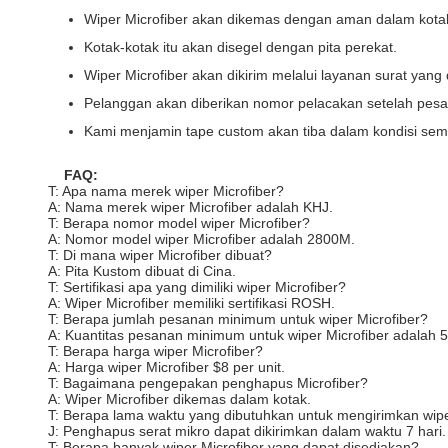
Wiper Microfiber akan dikemas dengan aman dalam kota
Kotak-kotak itu akan disegel dengan pita perekat.
Wiper Microfiber akan dikirim melalui layanan surat yang
Pelanggan akan diberikan nomor pelacakan setelah pesa
Kami menjamin tape custom akan tiba dalam kondisi sem
FAQ:
T: Apa nama merek wiper Microfiber?
A: Nama merek wiper Microfiber adalah KHJ.
T: Berapa nomor model wiper Microfiber?
A: Nomor model wiper Microfiber adalah 2800M.
T: Di mana wiper Microfiber dibuat?
A: Pita Kustom dibuat di Cina.
T: Sertifikasi apa yang dimiliki wiper Microfiber?
A: Wiper Microfiber memiliki sertifikasi ROSH.
T: Berapa jumlah pesanan minimum untuk wiper Microfiber?
A: Kuantitas pesanan minimum untuk wiper Microfiber adalah 5
T: Berapa harga wiper Microfiber?
A: Harga wiper Microfiber $8 per unit.
T: Bagaimana pengepakan penghapus Microfiber?
A: Wiper Microfiber dikemas dalam kotak.
T: Berapa lama waktu yang dibutuhkan untuk mengirimkan wipe
J: Penghapus serat mikro dapat dikirimkan dalam waktu 7 hari.
T: Berapa banyak wiper Microfiber yang dapat disediakan?