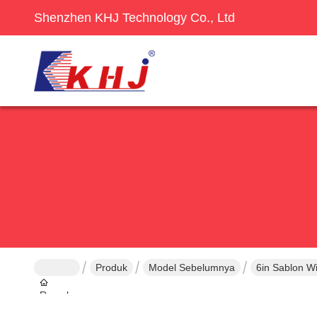
Shenzhen KHJ Technology Co., Ltd
Produk
Model Sebelumnya
6in Sablon W
Rumah