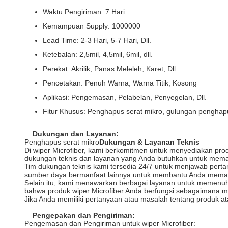
Waktu Pengiriman: 7 Hari
Kemampuan Supply: 1000000
Lead Time: 2-3 Hari, 5-7 Hari, Dll.
Ketebalan: 2,5mil, 4,5mil, 6mil, dll.
Perekat: Akrilik, Panas Meleleh, Karet, Dll.
Pencetakan: Penuh Warna, Warna Titik, Kosong
Aplikasi: Pengemasan, Pelabelan, Penyegelan, Dll.
Fitur Khusus: Penghapus serat mikro, gulungan penghapu
Dukungan dan Layanan:
Penghapus serat mikro
Dukungan & Layanan Teknis
Di wiper Microfiber, kami berkomitmen untuk menyediakan pro
dukungan teknis dan layanan yang Anda butuhkan untuk mema
Tim dukungan teknis kami tersedia 24/7 untuk menjawab pert
sumber daya bermanfaat lainnya untuk membantu Anda mema
Selain itu, kami menawarkan berbagai layanan untuk memenuh
bahwa produk wiper Microfiber Anda berfungsi sebagaimana 
Jika Anda memiliki pertanyaan atau masalah tentang produk a
Pengepakan dan Pengiriman:
Pengemasan dan Pengiriman untuk wiper Microfiber: