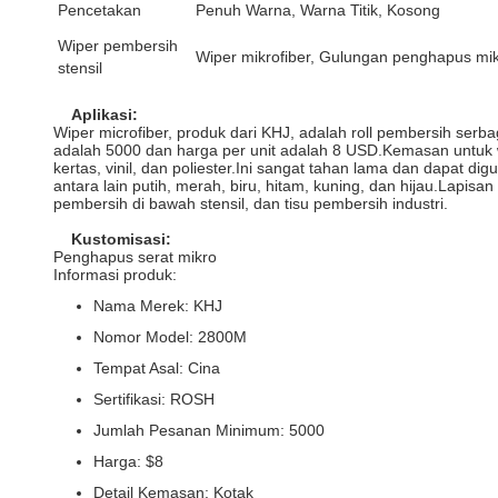
Pencetakan
Penuh Warna, Warna Titik, Kosong
Wiper pembersih
Wiper mikrofiber, Gulungan penghapus mik
stensil
Aplikasi:
Wiper microfiber, produk dari KHJ, adalah roll pembersih se
adalah 5000 dan harga per unit adalah 8 USD.Kemasan untuk 
kertas, vinil, dan poliester.Ini sangat tahan lama dan dapat d
antara lain putih, merah, biru, hitam, kuning, dan hijau.Lapis
pembersih di bawah stensil, dan tisu pembersih industri.
Kustomisasi:
Penghapus serat mikro
Informasi produk:
Nama Merek: KHJ
Nomor Model: 2800M
Tempat Asal: Cina
Sertifikasi: ROSH
Jumlah Pesanan Minimum: 5000
Harga: $8
Detail Kemasan: Kotak