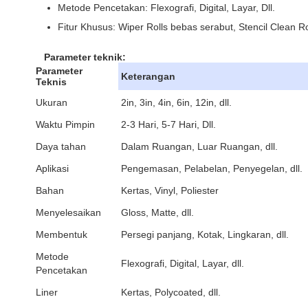
Metode Pencetakan: Flexografi, Digital, Layar, Dll.
Fitur Khusus: Wiper Rolls bebas serabut, Stencil Clean Ro
Parameter teknik:
Parameter
Keterangan
Teknis
Ukuran
2in, 3in, 4in, 6in, 12in, dll.
Waktu Pimpin
2-3 Hari, 5-7 Hari, Dll.
Daya tahan
Dalam Ruangan, Luar Ruangan, dll.
Aplikasi
Pengemasan, Pelabelan, Penyegelan, dll.
Bahan
Kertas, Vinyl, Poliester
Menyelesaikan
Gloss, Matte, dll.
Membentuk
Persegi panjang, Kotak, Lingkaran, dll.
Metode
Flexografi, Digital, Layar, dll.
Pencetakan
Liner
Kertas, Polycoated, dll.