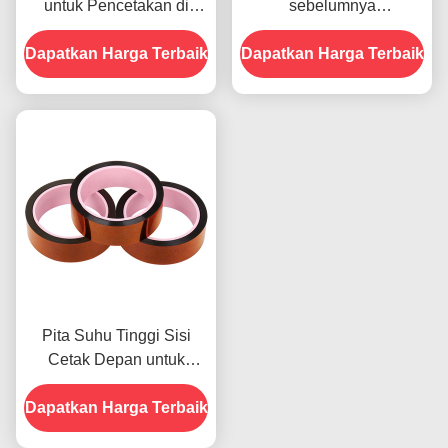
untuk Pencetakan di
sebelumnya
Bagian Depan
menampilkan Ketahanan
Dapatkan Harga Terbaik
Dapatkan Harga Terbaik
Terhadap Kelembaban
dan Kekuatan Kupas
2.5N/25mm
Pita Suhu Tinggi Sisi
Cetak Depan untuk
Produk Dalam Stok
Dapatkan Harga Terbaik