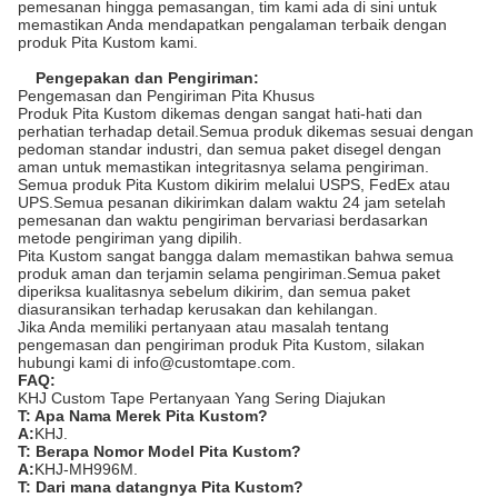
pemesanan hingga pemasangan, tim kami ada di sini untuk
memastikan Anda mendapatkan pengalaman terbaik dengan
produk Pita Kustom kami.
Pengepakan dan Pengiriman:
Pengemasan dan Pengiriman Pita Khusus
Produk Pita Kustom dikemas dengan sangat hati-hati dan
perhatian terhadap detail.Semua produk dikemas sesuai dengan
pedoman standar industri, dan semua paket disegel dengan
aman untuk memastikan integritasnya selama pengiriman.
Semua produk Pita Kustom dikirim melalui USPS, FedEx atau
UPS.Semua pesanan dikirimkan dalam waktu 24 jam setelah
pemesanan dan waktu pengiriman bervariasi berdasarkan
metode pengiriman yang dipilih.
Pita Kustom sangat bangga dalam memastikan bahwa semua
produk aman dan terjamin selama pengiriman.Semua paket
diperiksa kualitasnya sebelum dikirim, dan semua paket
diasuransikan terhadap kerusakan dan kehilangan.
Jika Anda memiliki pertanyaan atau masalah tentang
pengemasan dan pengiriman produk Pita Kustom, silakan
hubungi kami di info@customtape.com.
FAQ:
KHJ Custom Tape Pertanyaan Yang Sering Diajukan
T: Apa Nama Merek Pita Kustom?
A:
KHJ.
T: Berapa Nomor Model Pita Kustom?
A:
KHJ-MH996M.
T: Dari mana datangnya Pita Kustom?