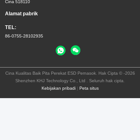
Cina 518110
Alamat pabrik
TEL:
86-0755-28102935
Cina Kualitas Baik Pita Perekat ESD Pemasok. Hak Cipta © -2026
Shenzhen KHJ Technology Co., Ltd . Seluruh hak cipta.
Kebijakan pribadi
|
Peta situs