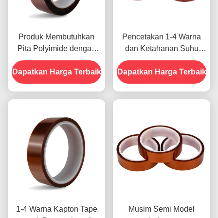
Produk Membutuhkan
Pencetakan 1-4 Warna
Pita Polyimide dengan
dan Ketahanan Suhu
Resistensi Tegangan
-10C-80C Metode
Dapatkan Harga Terbaik
1000V
Dapatkan Harga Terbaik
Pembayaran Kartu Kredit
untuk Model Sebelumnya
1-4 Warna Kapton Tape
Musim Semi Model