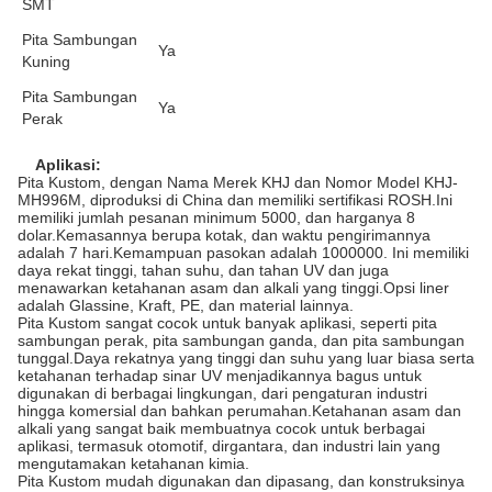
SMT
Pita Sambungan
Ya
Kuning
Pita Sambungan
Ya
Perak
Aplikasi:
Pita Kustom, dengan Nama Merek KHJ dan Nomor Model KHJ-
MH996M, diproduksi di China dan memiliki sertifikasi ROSH.Ini
memiliki jumlah pesanan minimum 5000, dan harganya 8
dolar.Kemasannya berupa kotak, dan waktu pengirimannya
adalah 7 hari.Kemampuan pasokan adalah 1000000. Ini memiliki
daya rekat tinggi, tahan suhu, dan tahan UV dan juga
menawarkan ketahanan asam dan alkali yang tinggi.Opsi liner
adalah Glassine, Kraft, PE, dan material lainnya.
Pita Kustom sangat cocok untuk banyak aplikasi, seperti pita
sambungan perak, pita sambungan ganda, dan pita sambungan
tunggal.Daya rekatnya yang tinggi dan suhu yang luar biasa serta
ketahanan terhadap sinar UV menjadikannya bagus untuk
digunakan di berbagai lingkungan, dari pengaturan industri
hingga komersial dan bahkan perumahan.Ketahanan asam dan
alkali yang sangat baik membuatnya cocok untuk berbagai
aplikasi, termasuk otomotif, dirgantara, dan industri lain yang
mengutamakan ketahanan kimia.
Pita Kustom mudah digunakan dan dipasang, dan konstruksinya