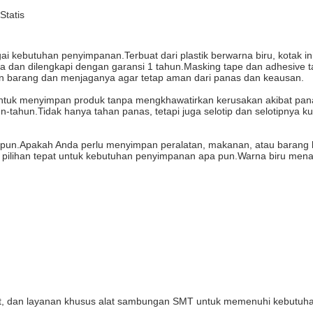
Statis
ai kebutuhan penyimpanan.Terbuat dari plastik berwarna biru, kotak 
ma dan dilengkapi dengan garansi 1 tahun.Masking tape dan adhesive t
an barang dan menjaganya agar tetap aman dari panas dan keausan.
k menyimpan produk tanpa mengkhawatirkan kerusakan akibat panas.D
un-tahun.Tidak hanya tahan panas, tetapi juga selotip dan selotipnya
n.Apakah Anda perlu menyimpan peralatan, makanan, atau barang lain
nya pilihan tepat untuk kebutuhan penyimpanan apa pun.Warna biru m
rekat, dan layanan khusus alat sambungan SMT untuk memenuhi kebutuh