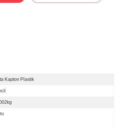
ta Kapton Plastik
cil
,002kg
ru