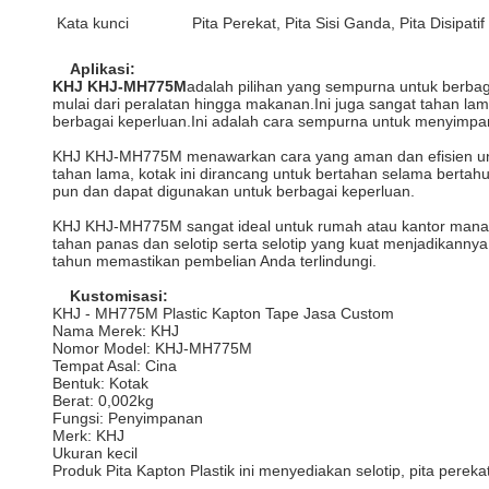
Kata kunci
Pita Perekat, Pita Sisi Ganda, Pita Disipatif 
Aplikasi:
KHJ KHJ-MH775M
adalah pilihan yang sempurna untuk berbag
mulai dari peralatan hingga makanan.Ini juga sangat tahan la
berbagai keperluan.Ini adalah cara sempurna untuk menyimp
KHJ KHJ-MH775M menawarkan cara yang aman dan efisien untu
tahan lama, kotak ini dirancang untuk bertahan selama bertah
pun dan dapat digunakan untuk berbagai keperluan.
KHJ KHJ-MH775M sangat ideal untuk rumah atau kantor manapu
tahan panas dan selotip serta selotip yang kuat menjadikan
tahun memastikan pembelian Anda terlindungi.
Kustomisasi:
KHJ - MH775M Plastic Kapton Tape Jasa Custom
Nama Merek: KHJ
Nomor Model: KHJ-MH775M
Tempat Asal: Cina
Bentuk: Kotak
Berat: 0,002kg
Fungsi: Penyimpanan
Merk: KHJ
Ukuran kecil
Produk Pita Kapton Plastik ini menyediakan selotip, pita pe