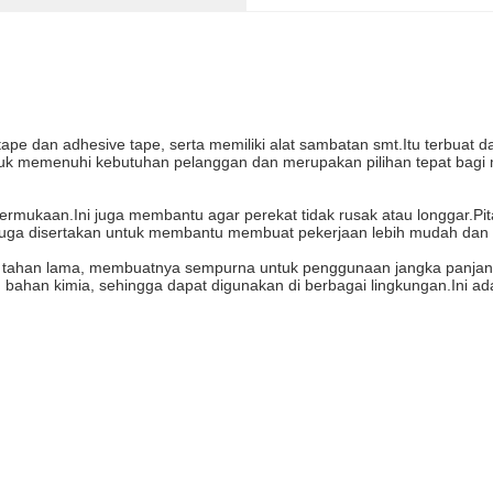
e dan adhesive tape, serta memiliki alat sambatan smt.Itu terbuat dar
ntuk memenuhi kebutuhan pelanggan dan merupakan pilihan tepat bag
ermukaan.Ini juga membantu agar perekat tidak rusak atau longgar.Pi
 disertakan untuk membantu membuat pekerjaan lebih mudah dan l
dan tahan lama, membuatnya sempurna untuk penggunaan jangka panj
bahan kimia, sehingga dapat digunakan di berbagai lingkungan.Ini ada