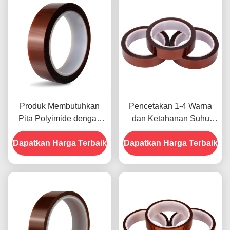
Produk Membutuhkan
Pencetakan 1-4 Warna
Pita Polyimide dengan
dan Ketahanan Suhu
Resistensi Tegangan
-10C-80C Metode
Dapatkan Harga Terbaik
1000V
Dapatkan Harga Terbaik
Pembayaran Kartu Kredit
untuk Model Sebelumnya