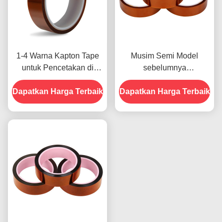
1-4 Warna Kapton Tape
Musim Semi Model
untuk Pencetakan di
sebelumnya
Bagian Depan
menampilkan Ketahanan
Dapatkan Harga Terbaik
Dapatkan Harga Terbaik
Terhadap Kelembaban
dan Kekuatan Kupas
2.5N/25mm