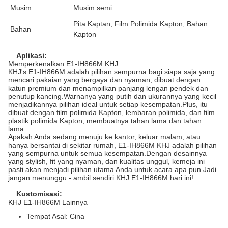
Musim
Musim semi
Pita Kaptan, Film Polimida Kapton, Bahan
Bahan
Kapton
Aplikasi:
Memperkenalkan E1-IH866M KHJ
KHJ's E1-IH866M adalah pilihan sempurna bagi siapa saja yang
mencari pakaian yang bergaya dan nyaman, dibuat dengan
katun premium dan menampilkan panjang lengan pendek dan
penutup kancing.Warnanya yang putih dan ukurannya yang kecil
menjadikannya pilihan ideal untuk setiap kesempatan.Plus, itu
dibuat dengan film polimida Kapton, lembaran polimida, dan film
plastik polimida Kapton, membuatnya tahan lama dan tahan
lama.
Apakah Anda sedang menuju ke kantor, keluar malam, atau
hanya bersantai di sekitar rumah, E1-IH866M KHJ adalah pilihan
yang sempurna untuk semua kesempatan.Dengan desainnya
yang stylish, fit yang nyaman, dan kualitas unggul, kemeja ini
pasti akan menjadi pilihan utama Anda untuk acara apa pun.Jadi
jangan menunggu - ambil sendiri KHJ E1-IH866M hari ini!
Kustomisasi:
KHJ E1-IH866M Lainnya
Tempat Asal: Cina