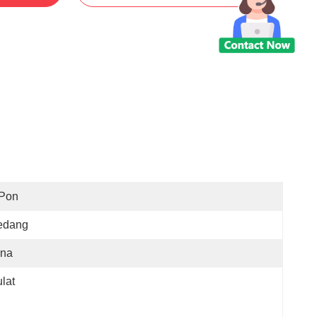
 Pon
edang
ina
lat