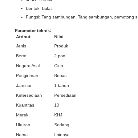
Bentuk: Bulat
Fungsi: Tang sambungan, Tang sambungan, pemotong 
Parameter teknik:
Atribut
Nilai
Jenis
Produk
Berat
2 pon
Negara Asal
Cina
Pengiriman
Bebas
Jaminan
1 tahun
Ketersediaan
Persediaan
Kuantitas
10
Merek
KHJ
Ukuran
Sedang
Nama
Lainnya