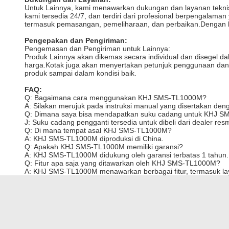
Untuk Lainnya, kami menawarkan dukungan dan layanan tek
kami tersedia 24/7, dan terdiri dari profesional berpengala
termasuk pemasangan, pemeliharaan, dan perbaikan.Dengan la
Pengepakan dan Pengiriman:
Pengemasan dan Pengiriman untuk Lainnya:
Produk Lainnya akan dikemas secara individual dan disegel da
harga.Kotak juga akan menyertakan petunjuk penggunaan dan i
produk sampai dalam kondisi baik.
FAQ:
Q: Bagaimana cara menggunakan KHJ SMS-TL1000M?
A: Silakan merujuk pada instruksi manual yang disertakan d
Q: Dimana saya bisa mendapatkan suku cadang untuk KHJ 
J: Suku cadang pengganti tersedia untuk dibeli dari dealer res
Q: Di mana tempat asal KHJ SMS-TL1000M?
A: KHJ SMS-TL1000M diproduksi di China.
Q: Apakah KHJ SMS-TL1000M memiliki garansi?
A: KHJ SMS-TL1000M didukung oleh garansi terbatas 1 tahun.
Q: Fitur apa saja yang ditawarkan oleh KHJ SMS-TL1000M?
A: KHJ SMS-TL1000M menawarkan berbagai fitur, termasuk laya