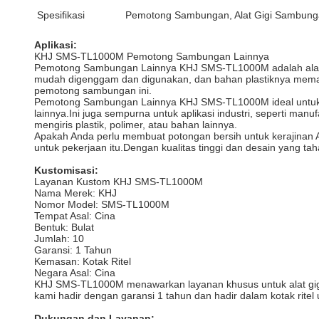
Spesifikasi
Pemotong Sambungan, Alat Gigi Sambun
Aplikasi:
KHJ SMS-TL1000M Pemotong Sambungan Lainnya
Pemotong Sambungan Lainnya KHJ SMS-TL1000M adalah alat be
mudah digenggam dan digunakan, dan bahan plastiknya memas
pemotong sambungan ini.
Pemotong Sambungan Lainnya KHJ SMS-TL1000M ideal untuk be
lainnya.Ini juga sempurna untuk aplikasi industri, seperti 
mengiris plastik, polimer, atau bahan lainnya.
Apakah Anda perlu membuat potongan bersih untuk kerajinan
untuk pekerjaan itu.Dengan kualitas tinggi dan desain yang 
Kustomisasi:
Layanan Kustom KHJ SMS-TL1000M
Nama Merek: KHJ
Nomor Model: SMS-TL1000M
Tempat Asal: Cina
Bentuk: Bulat
Jumlah: 10
Garansi: 1 Tahun
Kemasan: Kotak Ritel
Negara Asal: Cina
KHJ SMS-TL1000M menawarkan layanan khusus untuk alat gigi
kami hadir dengan garansi 1 tahun dan hadir dalam kotak ritel
Dukungan dan Layanan: