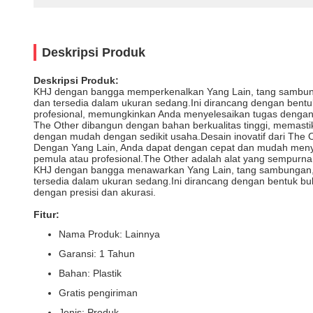
Deskripsi Produk
Deskripsi Produk:
KHJ dengan bangga memperkenalkan Yang Lain, tang sambunga
dan tersedia dalam ukuran sedang.Ini dirancang dengan bent
profesional, memungkinkan Anda menyelesaikan tugas dengan 
The Other dibangun dengan bahan berkualitas tinggi, memas
dengan mudah dengan sedikit usaha.Desain inovatif dari The O
Dengan Yang Lain, Anda dapat dengan cepat dan mudah menya
pemula atau profesional.The Other adalah alat yang sempurn
KHJ dengan bangga menawarkan Yang Lain, tang sambungan, p
tersedia dalam ukuran sedang.Ini dirancang dengan bentuk bu
dengan presisi dan akurasi.
Fitur:
Nama Produk: Lainnya
Garansi: 1 Tahun
Bahan: Plastik
Gratis pengiriman
Jenis: Produk