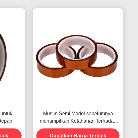
 untuk
Musim Semi Model sebelumnya
Depan
menampilkan Ketahanan Terhadap
Kelembaban dan Kekuatan Kupas
baik
Dapatkan Harga Terbaik
2.5N/25mm