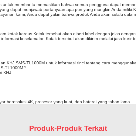
nis untuk membantu memastikan bahwa semua pengguna dapat memanf
man yang dapat menjawab pertanyaan apa pun yang mungkin Anda miliki
yanan kami, Anda dapat yakin bahwa produk Anda akan selalu dalam 
lam kotak kardus.Kotak tersebut akan diberi label dengan jelas dengan
nformasi keselamatan.Kotak tersebut akan dikirim melalui jasa kurir
engan KHJ SMS-TL1000M untuk informasi rinci tentang cara menggunak
SMS-TL1000M?
mi KHJ.
r beresolusi 4K, prosesor yang kuat, dan baterai yang tahan lama.
Produk-Produk Terkait