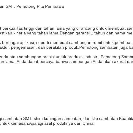
gan SMT, Pemotong Pita Pembawa
rkualitas tinggi dan tahan lama yang dirancang untuk membuat samb
tikan kinerja yang tahan lama.Dengan garansi 1 tahun dan nama mer
rbagai aplikasi, seperti membuat sambungan rumit untuk pembuatan
manufaktur, pengemasan, dan perakitan produk.Pemotong sambatan juga 
 Anda atau sambungan presisi untuk produksi industri, Pemotong Sa
tahan lama, Anda dapat percaya bahwa sambungan Anda akan akurat da
 sambatan SMT, shim kuningan sambatan, dan klip sambatan.Kuantit
 untuk kemasan.Apalagi asal produknya dari China.