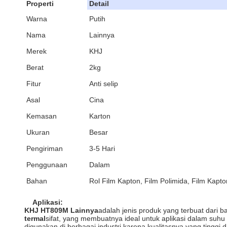
Properti
Detail
Warna
Putih
Nama
Lainnya
Merek
KHJ
Berat
2kg
Fitur
Anti selip
Asal
Cina
Kemasan
Karton
Ukuran
Besar
Pengiriman
3-5 Hari
Penggunaan
Dalam
Bahan
Rol Film Kapton, Film Polimida, Film Kapt
Aplikasi:
KHJ HT809M Lainnya
adalah jenis produk yang terbuat dari b
termal
sifat, yang membuatnya ideal untuk aplikasi dalam suhu 
digunakan di berbagai industri karena kualitasnya yang tinggi