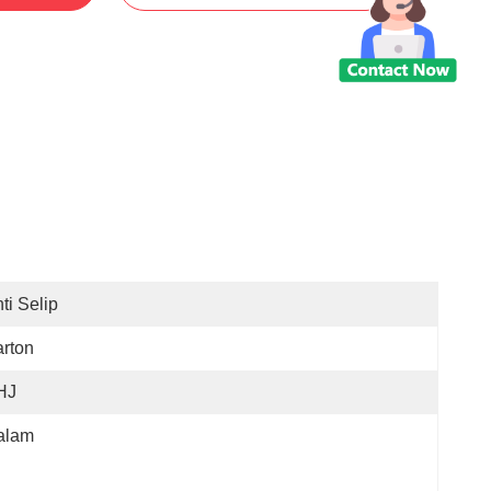
ti Selip
rton
HJ
alam