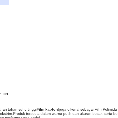
on HN
ahan tahan suhu tinggi
Film kapton
(juga dikenal sebagai Film Polimida
ekstrim.Produk tersedia dalam warna putih dan ukuran besar, serta be
 dan performa yang andal.