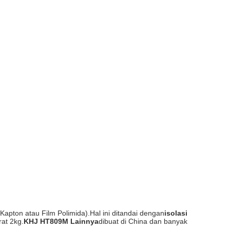
 Kapton atau Film Polimida).Hal ini ditandai dengan
isolasi
rat 2kg.
KHJ HT809M Lainnya
dibuat di China dan banyak