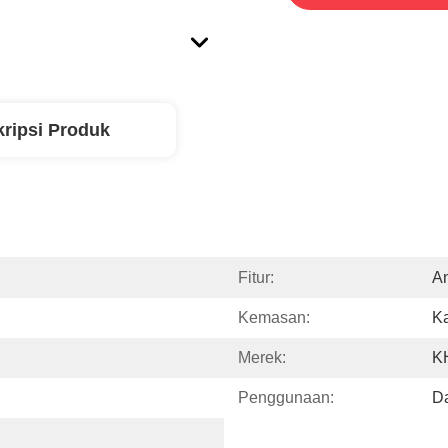
ripsi Produk
Fitur:
An
Kemasan:
Ka
Merek:
K
Penggunaan:
D