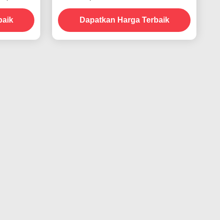
Kelembaban dan Kekuatan Kupas
baik
Dapatkan Harga Terbaik
2.5N/25mm