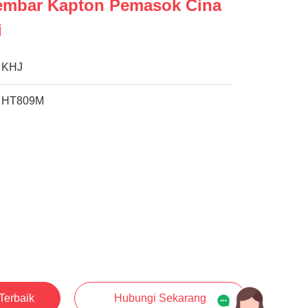
embar Kapton Pemasok Cina
i
KHJ
HT809M
Terbaik
Hubungi Sekarang