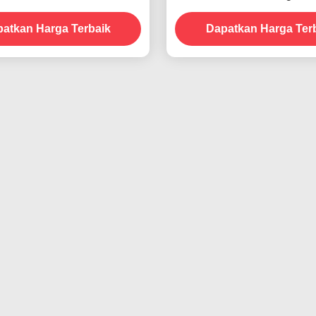
n Kartu Kredit untuk Model
atkan Harga Terbaik
Sebelumnya
Dapatkan Harga Ter