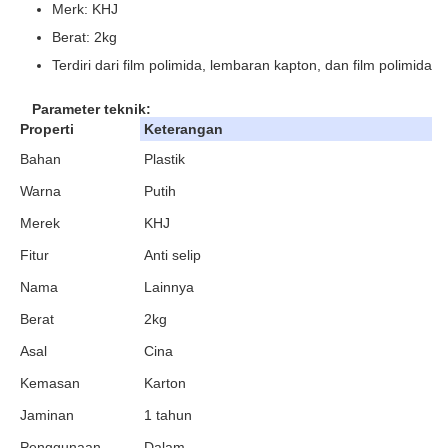
Merk: KHJ
Berat: 2kg
Terdiri dari film polimida, lembaran kapton, dan film polimida
Parameter teknik:
Properti
Keterangan
Bahan
Plastik
Warna
Putih
Merek
KHJ
Fitur
Anti selip
Nama
Lainnya
Berat
2kg
Asal
Cina
Kemasan
Karton
Jaminan
1 tahun
Penggunaan
Dalam