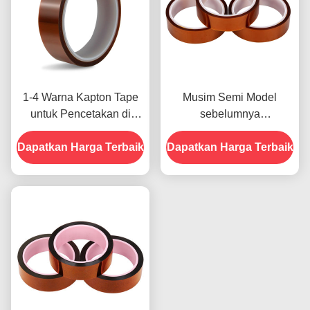
1-4 Warna Kapton Tape
Musim Semi Model
untuk Pencetakan di
sebelumnya
Bagian Depan
menampilkan Ketahanan
Dapatkan Harga Terbaik
Dapatkan Harga Terbaik
Terhadap Kelembaban
dan Kekuatan Kupas
2.5N/25mm