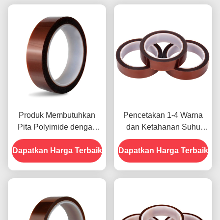
Produk Membutuhkan
Pencetakan 1-4 Warna
Pita Polyimide dengan
dan Ketahanan Suhu
Resistensi Tegangan
-10C-80C Metode
Dapatkan Harga Terbaik
1000V
Dapatkan Harga Terbaik
Pembayaran Kartu Kredit
untuk Model Sebelumnya