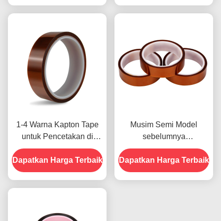
1-4 Warna Kapton Tape
Musim Semi Model
untuk Pencetakan di
sebelumnya
Bagian Depan
menampilkan Ketahanan
Dapatkan Harga Terbaik
Dapatkan Harga Terbaik
Terhadap Kelembaban
dan Kekuatan Kupas
2.5N/25mm