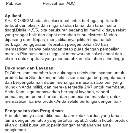
Pabrikan
Perusahaan ABC
Aplikasi:
KHJ KD388GM adalah solusi ideal untuk berbagai aplikasi.Itu
terbuat dari plastik dan ringan, tahan lama, dan tahan suhu
tinggi.Dinilai 4,5/5, pita berukuran sedang ini memiliki daya rekat
yang sangat baik dan dapat menahan suhu ekstrem.Mudah
dipasang dan dilepas, menjadikannya pilihan tepat untuk
berbagai penggunaan.Kebijakan pengembalian 30 hari
memastikan bahwa pelanggan tetap puas dengan pembelian
mereka.Pita busa suhu tinggi ini menawarkan solusi andal dan
efisien untuk aplikasi yang membutuhkan pita tahan suhu tinggi.
Dukungan dan Layanan:
Di Other, kami memberikan dukungan teknis dan layanan untuk
produk kami.Staf dukungan teknis kami sangat berpengetahuan
dan berpengalaman dalam menangani masalah apa pun yang
mungkin Anda miliki, dan mereka tersedia 24/7 untuk membantu
Anda.Kami juga menawarkan berbagai layanan, seperti
pemasangan, pemeliharaan, dan pemecahan masalah, untuk
memastikan bahwa produk Anda selalu berfungsi dengan baik.
Pengepakan dan Pengiriman:
Produk Lainnya akan dikemas dalam kotak kardus yang tahan
lama dengan penutup yang tertutup rapat.Di dalam kotak, produk
akan dilapisi busa untuk perlindungan tambahan selama
pengiriman.