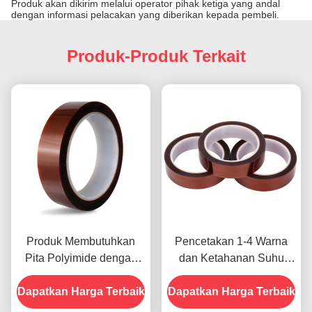
Produk akan dikirim melalui operator pihak ketiga yang andal
dengan informasi pelacakan yang diberikan kepada pembeli.
Produk-Produk Terkait
Produk Membutuhkan
Pencetakan 1-4 Warna
Pita Polyimide dengan
dan Ketahanan Suhu
Resistensi Tegangan
-10C-80C Metode
Dapatkan Harga Terbaik
1000V
Dapatkan Harga Terbaik
Pembayaran Kartu Kredit
untuk Model Sebelumnya