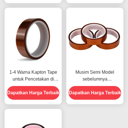
1-4 Warna Kapton Tape
Musim Semi Model
untuk Pencetakan di
sebelumnya
Bagian Depan
menampilkan Ketahanan
Dapatkan Harga Terbaik
Dapatkan Harga Terbaik
Terhadap Kelembaban
dan Kekuatan Kupas
2.5N/25mm