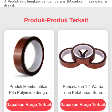
J: Produk ini dilengkapi dengan garansi [Masukkan masa garansi
di sini].
Produk-Produk Terkait
Produk Membutuhkan
Pencetakan 1-4 Warna
Pita Polyimide dengan
dan Ketahanan Suhu
Resistensi Tegangan
-10C-80C Metode
Dapatkan Harga Terbaik
1000V
Dapatkan Harga Terbaik
Pembayaran Kartu Kredit
untuk Model Sebelumnya