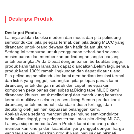
Deskripsi Produk
Deskripsi Produk:
Lainnya adalah koleksi modern dan modis dari pita pelindung
semikonduktor, pita pelepas termal, dan pita dicing MLCC yang
dirancang untuk orang dewasa dan hadir dalam ukuran
Sedang.Ini sempurna untuk penggunaan sehari-hari selama
musim panas dan memberikan perlindungan jangka panjang
untuk perangkat Anda.Dibuat dengan bahan berkualitas tinggi,
produk kami tahan lama dan dapat diandalkan.Belum lagi, semua
produk kami 100% ramah lingkungan dan dapat didaur ulang.
Pita pelindung semikonduktor kami memberikan insulasi termal
dan listrik yang unggul, sedangkan pita pelepas panas kami
dirancang untuk dengan mudah dan cepat melepaskan
komponen peka panas dari substrat.Dicing tape MLCC kami
dirancang khusus untuk melindungi dan mendukung kapasitor
keramik multilayer selama proses dicing.Semua produk kami
dirancang untuk memenuhi standar industri tertinggi dan
didukung oleh jaminan kepuasan pelanggan kami.
Apakah Anda sedang mencari pita pelindung semikonduktor
berkualitas tinggi, pita pelepas termal, atau pita dicing MLCC,
Lainnya siap membantu Anda.Produk kami dirancang untuk
memberikan kinerja dan keandalan yang unggul dengan harga
yang terjangkau.Dapatkan produk kami hari ini dan nikmati