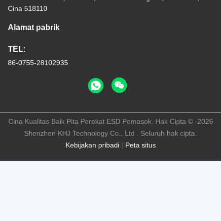
Cina 518110
Alamat pabrik
TEL:
86-0755-28102935
Cina Kualitas Baik Pita Perekat ESD Pemasok. Hak Cipta © -2026
Shenzhen KHJ Technology Co., Ltd . Seluruh hak cipta.
Kebijakan pribadi
|
Peta situs