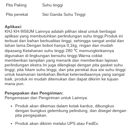
Pita Paking
Suhu tinggi
Pita perekat
Sisi Ganda Suhu Tinggi
Aplikasi:
KHJ KH-9I58JM Lainnya adalah pilihan ideal untuk berbagai
aplikasi yang membutuhkan perlindungan suhu tinggi.Produk ini
terbuat dari bahan berkualitas tinggi, sehingga sangat andal dan
tahan lama.Dengan bobot hanya 0,1kg, ringan dan mudah
dipasang.Ketahanan suhu tinggi 280 ℃ memungkinkannya
digunakan di lingkungan bersuhu tinggi.Warna coklat
memberikan tampilan yang menarik dan memberikan lapisan
perlindungan ekstra.Ini juga dilengkapi dengan pita gasket suhu
tinggi, pita hitam suhu tinggi, dan pita perekat dua sisi suhu tinggi
untuk keamanan tambahan.Berkat ketersediaannya yang sangat
baik, produk ini mudah ditemukan dan dapat dikirim ke tujuan
mana pun.
Pengepakan dan Pengiriman:
Pengemasan dan Pengiriman untuk Lainnya:
Produk akan dikemas dalam kotak kardus, dibungkus
dengan bungkus gelembung pelindung, dan disegel dengan
pita pengepakan.
Produk akan dikirim melalui UPS atau FedEx.