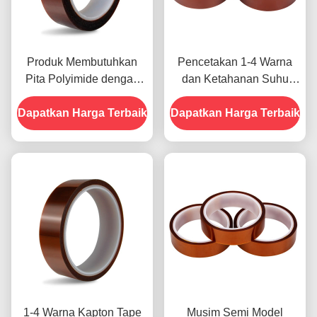
Produk Membutuhkan
Pencetakan 1-4 Warna
Pita Polyimide dengan
dan Ketahanan Suhu
Resistensi Tegangan
-10C-80C Metode
Dapatkan Harga Terbaik
1000V
Dapatkan Harga Terbaik
Pembayaran Kartu Kredit
untuk Model Sebelumnya
1-4 Warna Kapton Tape
Musim Semi Model