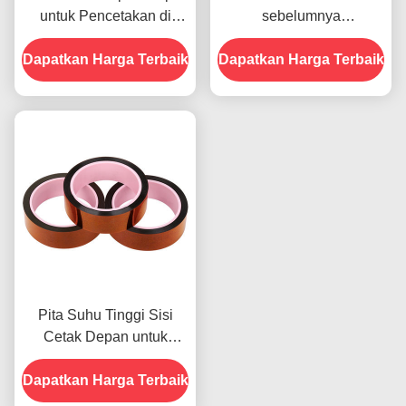
untuk Pencetakan di
sebelumnya
Bagian Depan
menampilkan Ketahanan
Dapatkan Harga Terbaik
Dapatkan Harga Terbaik
Terhadap Kelembaban
dan Kekuatan Kupas
2.5N/25mm
Pita Suhu Tinggi Sisi
Cetak Depan untuk
Produk Dalam Stok
Dapatkan Harga Terbaik