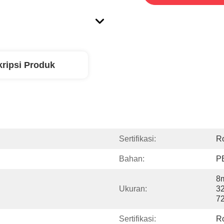
ripsi Produk
Sertifikasi:
R
Bahan:
P
8
Ukuran:
3
7
Sertifikasi:
R