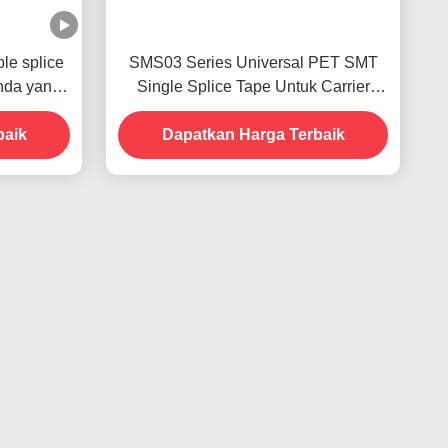
le splice
SMS03 Series Universal PET SMT
anda yang
Single Splice Tape Untuk Carrier
k semua
Tape
baik
wa
Dapatkan Harga Terbaik