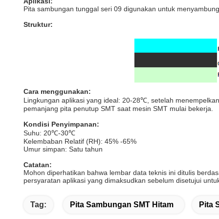
Aplikasi:
Pita sambungan tunggal seri 09 digunakan untuk menyambung 
Struktur:
Cara menggunakan:
Lingkungan aplikasi yang ideal: 20-28℃, setelah menempelkan
pemanjang pita penutup SMT saat mesin SMT mulai bekerja.
Kondisi Penyimpanan:
Suhu: 20℃-30℃
Kelembaban Relatif (RH): 45% -65%
Umur simpan: Satu tahun
Catatan:
Mohon diperhatikan bahwa lembar data teknis ini ditulis ber
persyaratan aplikasi yang dimaksudkan sebelum disetujui untu
Tag:
Pita Sambungan SMT Hitam
Pita