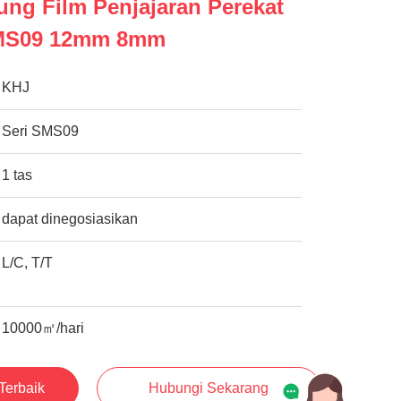
ng Film Penjajaran Perekat
 SMS09 12mm 8mm
KHJ
Seri SMS09
1 tas
dapat dinegosiasikan
L/C, T/T
10000㎡/hari
Terbaik
Hubungi Sekarang