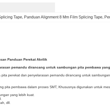
Splicing Tape
, 
Panduan Alignment 8 Mm Film Splicing Tape
, 
Per
an Panduan Perekat Akrilik
arasan pemandu dirancang untuk sambungan pita pembawa yang le
a pita perekat dan penyelarasan pemandu dirancang untuk sambungan
g pita pembawa dalam proses SMT, Khususnya digunakan untuk mesin U
ngan yang lebih kuat.
.
h, dll.