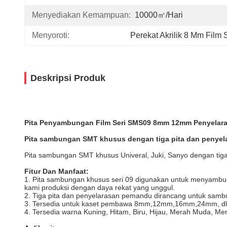
Menyediakan Kemampuan:
10000㎡/hari
Menyoroti:
Perekat Akrilik 8 Mm Film 
Deskripsi Produk
Pita Penyambungan Film Seri SMS09 8mm 12mm Penyelaras
Pita sambungan SMT khusus dengan tiga pita dan penyel
Pita sambungan SMT khusus Univeral, Juki, Sanyo dengan tig
Fitur Dan Manfaat:
1. Pita sambungan khusus seri 09 digunakan untuk menyambun
kami produksi dengan daya rekat yang unggul.
2. Tiga pita dan penyelarasan pemandu dirancang untuk sambu
3. Tersedia untuk kaset pembawa 8mm,12mm,16mm,24mm, dll
4. Tersedia warna Kuning, Hitam, Biru, Hijau, Merah Muda, Mera