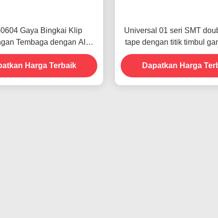
0604 Gaya Bingkai Klip
Universal 01 seri SMT doub
gan Tembaga dengan Alat
tape dengan titik timbul g
Sambungan Tipe Stapler
dirancang berlaku untu
atkan Harga Terbaik
Dapatkan Harga Ter
ukuran pita pemba