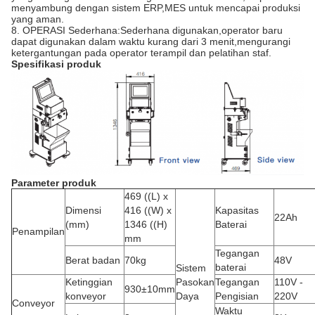
menyambung dengan sistem ERP,MES untuk mencapai produksi
yang aman.
8. OPERASI Sederhana:Sederhana digunakan,operator baru
dapat digunakan dalam waktu kurang dari 3 menit,mengurangi
ketergantungan pada operator terampil dan pelatihan staf.
Spesifikasi produk
Parameter produk
469 ((L) x
Dimensi
416 ((W) x
Kapasitas
22Ah
(mm)
1346 ((H)
Baterai
Penampilan
mm
Tegangan
Berat badan
70kg
48V
baterai
Sistem
Ketinggian
Pasokan
Tegangan
110V -
930±10mm
konveyor
Daya
Pengisian
220V
Conveyor
Waktu