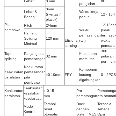
Lebar
8 mm
8H
pengisian
8mm
Lebar &
Waktu kerja
((kertas /
12 - 16H
Bahan
penuh
plastik)
Pita
12-15det
Pitch
2/4mm
pembawa
Waktu
(tidak
Panjang
pemasangan
termasu
Splicing
120 mm
Efisiensi
(c/t)
waktu
Minimal
splicing
pemuata
300
Tape
Panjang pita
Kecepatan
32 mm
putaran
splicing
pemasangan
memutar
per meni
Keakuratan
Komponen
Keakuratan
pemasangan
±0,10mm
FPY
kosong
0 - 2PCS
peralatan
pita
digabungkan
pembawa
Keakuratan
Keakuratan
± 0,15
Pra
Pemotong
kesalahan
peralatan
mm
pemotongan
pra otomat
keselarasan
Tombol
Dock
Tersedia
Mode
reset
dengan
sebagai
Kontrol
otomatis
Sistem MES
Opsi