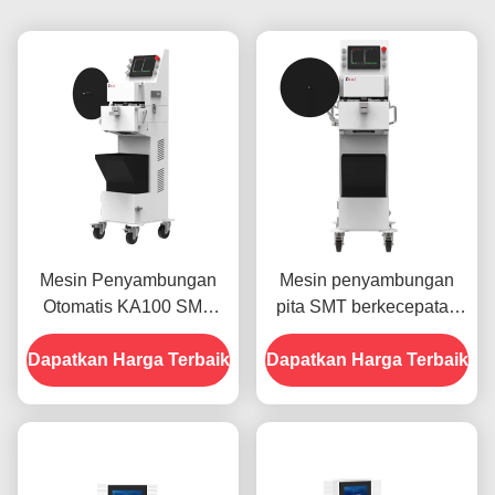
Mesin Penyambungan
Mesin penyambungan
Otomatis KA100 SMT
pita SMT berkecepatan
FPY Tinggi untuk pita
tinggi 48V
Dapatkan Harga Terbaik
pembawa 8mm
Dapatkan Harga Terbaik
penyambungan non
vakum