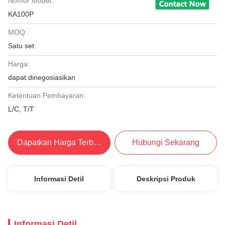
Nomor Model:
KA100P
MOQ:
Satu set
Harga:
dapat dinegosiasikan
Ketentuan Pembayaran:
L/C, T/T
Dapatkan Harga Terbaik
Hubungi Sekarang
Informasi Detil
Deskripsi Produk
Informasi Detil