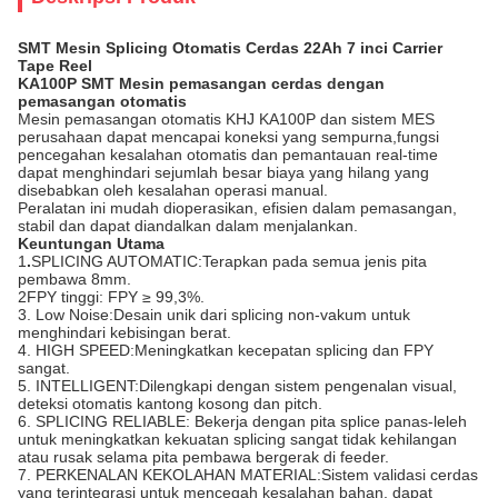
SMT Mesin Splicing Otomatis Cerdas 22Ah 7 inci Carrier
Tape Reel
KA100P SMT Mesin pemasangan cerdas dengan
pemasangan otomatis
Mesin pemasangan otomatis KHJ KA100P dan sistem MES
perusahaan dapat mencapai koneksi yang sempurna,fungsi
pencegahan kesalahan otomatis dan pemantauan real-time
dapat menghindari sejumlah besar biaya yang hilang yang
disebabkan oleh kesalahan operasi manual.
Peralatan ini mudah dioperasikan, efisien dalam pemasangan,
stabil dan dapat diandalkan dalam menjalankan.
Keuntungan Utama
1
.
SPLICING AUTOMATIC:Terapkan pada semua jenis pita
pembawa 8mm.
2FPY tinggi: FPY ≥ 99,3%.
3. Low Noise:Desain unik dari splicing non-vakum untuk
menghindari kebisingan berat.
4. HIGH SPEED:Meningkatkan kecepatan splicing dan FPY
sangat.
5. INTELLIGENT:Dilengkapi dengan sistem pengenalan visual,
deteksi otomatis kantong kosong dan pitch.
6. SPLICING RELIABLE: Bekerja dengan pita splice panas-leleh
untuk meningkatkan kekuatan splicing sangat tidak kehilangan
atau rusak selama pita pembawa bergerak di feeder.
7. PERKENALAN KEKOLAHAN MATERIAL:Sistem validasi cerdas
yang terintegrasi untuk mencegah kesalahan bahan, dapat