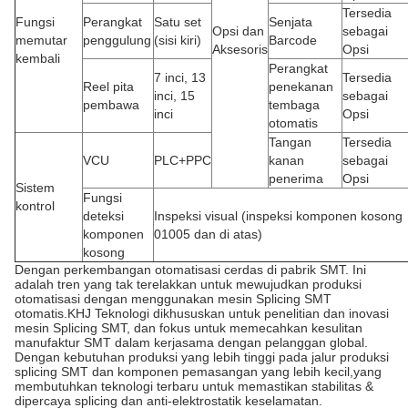
Tersedia
Fungsi
Perangkat
Satu set
Senjata
Opsi dan
sebagai
memutar
penggulung
(sisi kiri)
Barcode
Aksesoris
Opsi
kembali
Perangkat
7 inci, 13
Tersedia
Reel pita
penekanan
inci, 15
sebagai
pembawa
tembaga
inci
Opsi
otomatis
Tangan
Tersedia
VCU
PLC+PPC
kanan
sebagai
penerima
Opsi
Sistem
Fungsi
kontrol
deteksi
Inspeksi visual (inspeksi komponen kosong
komponen
01005 dan di atas)
kosong
Dengan perkembangan otomatisasi cerdas di pabrik SMT. Ini
adalah tren yang tak terelakkan untuk mewujudkan produksi
otomatisasi dengan menggunakan mesin Splicing SMT
otomatis.KHJ Teknologi dikhususkan untuk penelitian dan inovasi
mesin Splicing SMT, dan fokus untuk memecahkan kesulitan
manufaktur SMT dalam kerjasama dengan pelanggan global.
Dengan kebutuhan produksi yang lebih tinggi pada jalur produksi
splicing SMT dan komponen pemasangan yang lebih kecil,yang
membutuhkan teknologi terbaru untuk memastikan stabilitas &
dipercaya splicing dan anti-elektrostatik keselamatan.