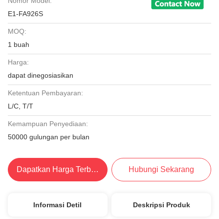
Nomor Model:
E1-FA926S
MOQ:
1 buah
Harga:
dapat dinegosiasikan
Ketentuan Pembayaran:
L/C, T/T
Kemampuan Penyediaan:
50000 gulungan per bulan
Dapatkan Harga Terbaik
Hubungi Sekarang
Informasi Detil
Deskripsi Produk