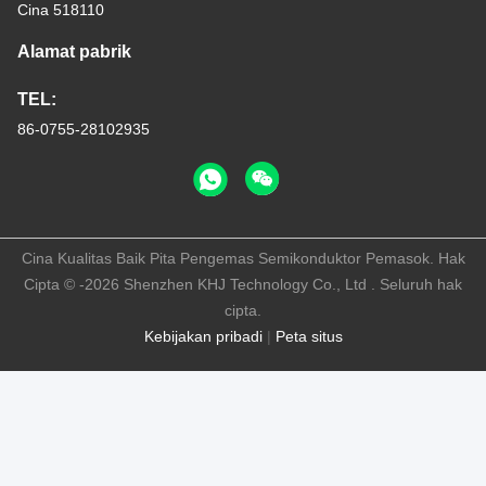
Cina 518110
Alamat pabrik
TEL:
86-0755-28102935
Cina Kualitas Baik Pita Pengemas Semikonduktor Pemasok. Hak
Cipta © -2026 Shenzhen KHJ Technology Co., Ltd . Seluruh hak
cipta.
Kebijakan pribadi
|
Peta situs