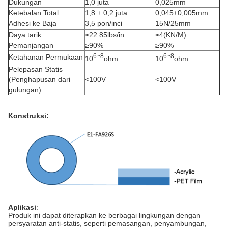
Dukungan
1,0 juta
0,025mm
Ketebalan Total
1,8 ± 0,2 juta
0,045±0,005mm
Adhesi ke Baja
3,5 pon/inci
15N/25mm
Daya tarik
≥22.85lbs/in
≥4(KN/M)
Pemanjangan
≥90%
≥90%
6~8
6~8
Ketahanan Permukaan
10
ohm
10
ohm
Pelepasan Statis
(Penghapusan dari
<100V
<100V
gulungan)
Konstruksi:
Aplikasi
:
Produk ini dapat diterapkan ke berbagai lingkungan dengan
persyaratan anti-statis, seperti pemasangan, penyambungan,