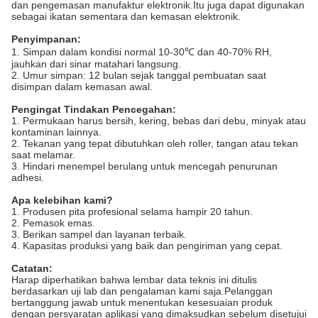
dan pengemasan manufaktur elektronik.Itu juga dapat digunakan
sebagai ikatan sementara dan kemasan elektronik.
Penyimpanan:
1. Simpan dalam kondisi normal 10-30℃ dan 40-70% RH,
jauhkan dari sinar matahari langsung.
2. Umur simpan: 12 bulan sejak tanggal pembuatan saat
disimpan dalam kemasan awal.
Pengingat Tindakan Pencegahan:
1. Permukaan harus bersih, kering, bebas dari debu, minyak atau
kontaminan lainnya.
2. Tekanan yang tepat dibutuhkan oleh roller, tangan atau tekan
saat melamar.
3. Hindari menempel berulang untuk mencegah penurunan
adhesi.
Apa kelebihan kami?
1. Produsen pita profesional selama hampir 20 tahun.
2. Pemasok emas.
3. Berikan sampel dan layanan terbaik.
4. Kapasitas produksi yang baik dan pengiriman yang cepat.
Catatan:
Harap diperhatikan bahwa lembar data teknis ini ditulis
berdasarkan uji lab dan pengalaman kami saja.Pelanggan
bertanggung jawab untuk menentukan kesesuaian produk
dengan persyaratan aplikasi yang dimaksudkan sebelum disetujui