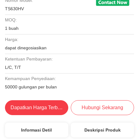
Nomor Model:
TS630HV
MOQ:
1 buah
Harga:
dapat dinegosiasikan
Ketentuan Pembayaran:
L/C, T/T
Kemampuan Penyediaan:
50000 gulungan per bulan
Dapatkan Harga Terbaik
Hubungi Sekarang
Informasi Detil
Deskripsi Produk