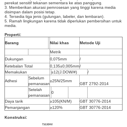
perekat sensitif tekanan sementara ke atas panggung.
3. Memberikan akurasi pemrosesan yang tinggi karena media
disimpan dalam posisi tetap.
4. Tersedia tiga jenis (gulungan, labeler, dan lembaran).
5. Ramah lingkungan karena tidak diperlukan pembersihan untuk
media.
Properti:
Barang
Nilai khas
Metode Uji
Metrik
Dukungan
0,075mm
/
Ketebalan Total
0,135±0,005mm
/
Memakukan
≥12(J.DOW/#)
/
Sebelum
Adhesi
≥25N/25mm
pemanasan
GBT 2792-2014
Setelah
0
pemanasan
Daya tarik
≥105(KN/M)
GBT 30776-2014
Pemanjangan
≥120%
GBT 30776-2014
Konstruksi
: