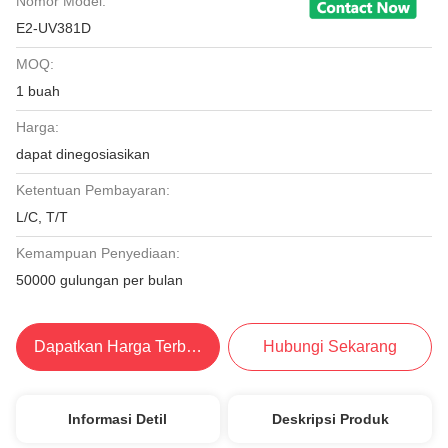
Nomor Model:
E2-UV381D
MOQ:
1 buah
Harga:
dapat dinegosiasikan
Ketentuan Pembayaran:
L/C, T/T
Kemampuan Penyediaan:
50000 gulungan per bulan
Dapatkan Harga Terbaik
Hubungi Sekarang
Informasi Detil
Deskripsi Produk