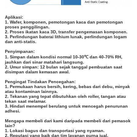
Aplikasi
:
1. Wafer, komponen, pemotongan kaca dan pemotongan
proses penggilingan.
2. Proses ikatan kaca 3D, transfer pengemasan komponen.
3. Perlindungan baterai lithium lunak, perlindungan logam
dan anti-statis.
Penyimpanan:
1. Simpan dalam kondisi normal 10-30℃ dan 40-70% RH,
jauhkan dari sinar matahari langsung.
2. Umur simpan: 12 bulan sejak tanggal pembuatan saat
disimpan dalam kemasan awal.
Pengingat Tindakan Pencegahan:
1. Permukaan harus bersih, kering, bebas dari debu, minyak
atau kontaminan lainnya.
2. Tekanan yang tepat dibutuhkan oleh roller, tangan atau
tekan saat melamar.
3. Hindari menempel berulang untuk mencegah penurunan
adhesi.
Mengapa membeli dari kami daripada membeli dari pemasok
lain?
1. Lokasi bagus dan transportasi yang nyaman.
2. Reputasi yang baik dan tim layanan purna jual.