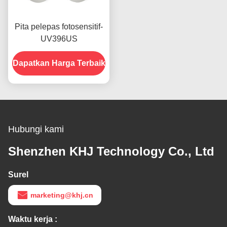
Pita pelepas fotosensitif-
UV396US
Dapatkan Harga Terbaik
Hubungi kami
Shenzhen KHJ Technology Co., Ltd
Surel
marketing@khj.cn
Waktu kerja :