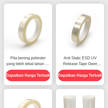
Pita bening poliester
Anti Static ESD UV
yang lebih tebal tahan uV
Release Tape Ower
6.6mil Kekuatan
Adhesion Setelah Iradiasi
Dapatkan Harga Terbaik
mengupas tinggi
Dapatkan Harga Terbaik
UV ODM