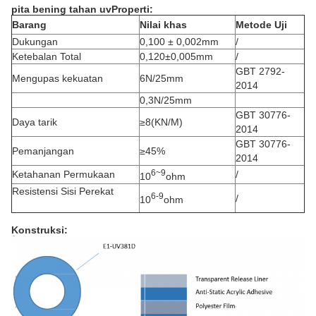
pita bening tahan uv
Properti:
Barang
Nilai khas
Metode Uji
Dukungan
0,100 ± 0,002mm
/
Ketebalan Total
0,120±0,005mm
/
GBT 2792-
Mengupas kekuatan
6N/25mm
2014
0,3N/25mm
GBT 30776-
Daya tarik
≥8(KN/M)
2014
GBT 30776-
Pemanjangan
≥45%
2014
6~9
Ketahanan Permukaan
/
10
ohm
Resistensi Sisi Perekat
6-9
/
10
ohm
Konstruksi
: