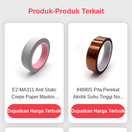
Produk-Produk Terkait
E2-MA311 Anti Static
IH890S Pita Perekat
Crepe Paper Masking
Akrilik Suhu Tinggi Non
Tape 0.11mm Ketebalan
Silikon 1.38mil OEM
Dapatkan Harga Terbaik
Adhesif
Dapatkan Harga Terbaik
ODM