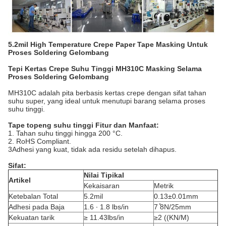
5.2mil High Temperature Crepe Paper Tape Masking Untuk
Proses Soldering Gelombang
Tepi Kertas Crepe Suhu Tinggi MH310C Masking Selama
Proses Soldering Gelombang
MH310C adalah pita berbasis kertas crepe dengan sifat tahan
suhu super, yang ideal untuk menutupi barang selama proses
suhu tinggi.
Tape topeng suhu tinggi Fitur dan Manfaat:
1. Tahan suhu tinggi hingga 200 °C.
2. RoHS Compliant.
3Adhesi yang kuat, tidak ada residu setelah dihapus.
Sifat:
Nilai Tipikal
Artikel
Kekaisaran
Metrik
Ketebalan Total
5.2mil
0.13±0.01mm
Adhesi pada Baja
1.6 ∙ 1.8 lbs/in
7 ̊8N/25mm
Kekuatan tarik
≥ 11.43lbs/in
≥2 ((KN/M)