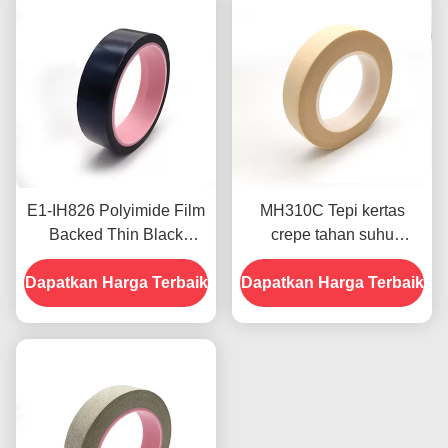
E1-IH826 Polyimide Film
MH310C Tepi kertas
Backed Thin Black
crepe tahan suhu
Masking Tape Silicone
ketebalan 5.2mil Rohs
Dapatkan Harga Terbaik
Adhesive Resistensi
Dapatkan Harga Terbaik
disetujui
Panas